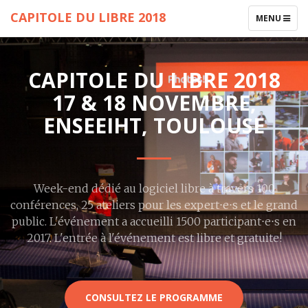
CAPITOLE DU LIBRE 2018
TOGGLE
MENU
NAVIGATIO
CAPITOLE DU LIBRE 2018
17 & 18 NOVEMBRE,
ENSEEIHT, TOULOUSE
Week-end dédié au logiciel libre à travers 100
conférences, 25 ateliers pour les expert⋅e⋅s et le grand
public. L'événement a accueilli 1500 participant⋅e⋅s en
2017. L'entrée à l'événement est libre et gratuite!
CONSULTEZ LE PROGRAMME